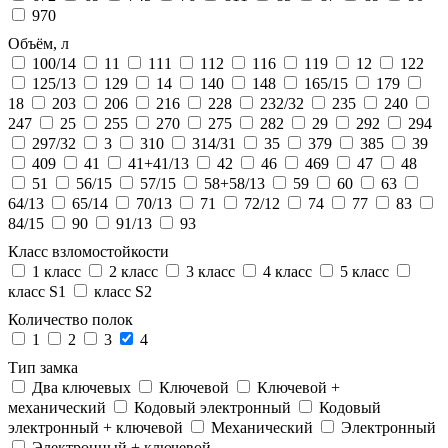
970
Объём, л
100/14
11
111
112
116
119
12
122
125/13
129
14
140
148
165/15
179
18
203
206
216
228
232/32
235
240
247
25
255
270
275
282
29
292
294
297/32
3
310
314/31
35
379
385
39
409
41
41+41/13
42
46
469
47
48
51
56/15
57/15
58+58/13
59
60
63
64/13
65/14
70/13
71
72/12
74
77
83
84/15
90
91/13
93
Класс взломостойкости
1 класс
2 класс
3 класс
4 класс
5 класс
класс S1
класс S2
Количество полок
1
2
3
4
Тип замка
Два ключевых
Ключевой
Ключевой +
механический
Кодовый электронный
Кодовый
электронный + ключевой
Механический
Электронный
Электронный + ключевой