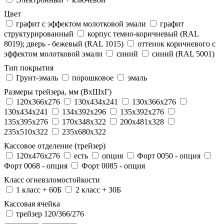
Цвет
графит с эффектом молотковой эмали
графит
структурированный
корпус темно-коричневый (RAL
8019); дверь - бежевый (RAL 1015)
оттенок коричневого с
эффектом молотковой эмали
синий
синий (RAL 5001)
Тип покрытия
Грунт-эмаль
порошковое
эмаль
Размеры трейзера, мм (ВхШхГ)
120x366x276
130x434x241
130х366х276
130х434х241
134x392x296
135x392x276
135x395x276
170x348x322
200x481x328
235x510x322
235x680x322
Кассовое отделение (трейзер)
120х476х276
есть
опция
Форт 0050 - опция
Форт 0068 - опция
Форт 0085 - опция
Класс огневзломостойкости
1 класс + 60Б
2 класс + 30Б
Кассовая ячейка
трейзер 120/366/276