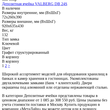
Депозитная ячейка VALBERG DB 24S
В наличии
Размеры внутренние, мм (ВхШхГ)
72x260x390
Размеры внешние, мм (ВхШхГ)
920x635x430
Вес, кг
132
Тип замка
Ключевой
Цвет
Графит структурированный
В корзину
В корзину
1
2
>
Широкий ассортимент моделей для оборудования хранилищ в
банках и камер хранения в гостиницах. Укомплектованы
двухключевыми замками (банк + клиентский). Двери
окрашены под алюминий или отделаны нержавеющей сталью.
В категории Депозитные ячейки представлены товары в
ценовом диапазоне от 1 085 до 308 550 руб. Цены указаны без
учета стоимости поставки в Москву. Купить продукцию в
компании «МетаЛайн» вы можете оптом или в розницу.