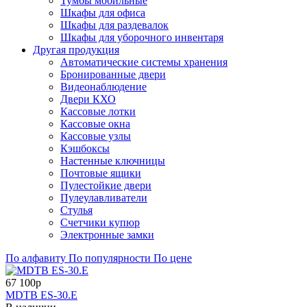
Тумбы мобильные
Шкафы для офиса
Шкафы для раздевалок
Шкафы для уборочного инвентаря
Другая продукция
Автоматические системы хранения
Бронированные двери
Видеонаблюдение
Двери КХО
Кассовые лотки
Кассовые окна
Кассовые узлы
Кэшбоксы
Настенные ключницы
Почтовые ящики
Пулестойкие двери
Пулеулавливатели
Стулья
Счетчики купюр
Электронные замки
По алфавиту
По популярности
По цене
67 100р
MDTB ES-30.Е