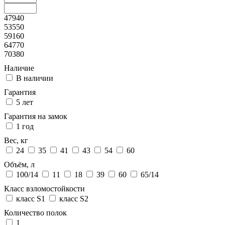
47940
53550
59160
64770
70380
Наличие
В наличии
Гарантия
5 лет
Гарантия на замок
1 год
Вес, кг
24
35
41
43
54
60
Объём, л
100/14
11
18
39
60
65/14
Класс взломостойкости
класс S1
класс S2
Количество полок
1