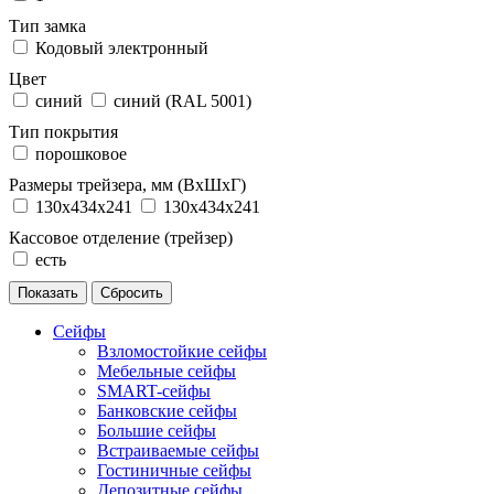
Тип замка
Кодовый электронный
Цвет
синий
синий (RAL 5001)
Тип покрытия
порошковое
Размеры трейзера, мм (ВхШхГ)
130x434x241
130х434х241
Кассовое отделение (трейзер)
есть
Сейфы
Взломостойкие сейфы
Мебельные сейфы
SMART-сейфы
Банковские сейфы
Большие сейфы
Встраиваемые сейфы
Гостиничные сейфы
Депозитные сейфы