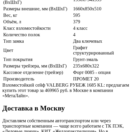
(ВхШхГ)
Размеры внешние, мм (ВхШхГ)
1660x850x510
Вес, кг
595
Объём, л
379
Класс взломостойкости
4 класс
Количество полок
4
Тип замка
Два ключевых
Графит
Цвет
структурированный
Тип покрытия
Грунт-эмаль
Размеры трейзера, мм (ВхШхГ)
235x680x322
Кассовое отделение (трейзер)
Форт 0085 - опция
Производитель
ПРОМЕТ 20
Взломостойкий сейф VALBERG РУБЕЖ 1685 KL: предлагаем
купить этот товар за 469965 руб. в Москве в компании
«МетаЛайн».
Доставка в Москву
Доставляем собственным автотранспортом или через
транспортные компании — чаще всего работаем с ТК ПЭК,
«Деловые линии», КИТ, «Желдорэкспедиция». Но в