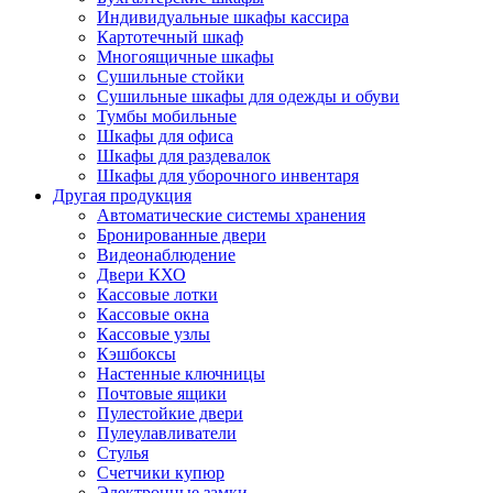
Индивидуальные шкафы кассира
Картотечный шкаф
Многоящичные шкафы
Сушильные стойки
Сушильные шкафы для одежды и обуви
Тумбы мобильные
Шкафы для офиса
Шкафы для раздевалок
Шкафы для уборочного инвентаря
Другая продукция
Автоматические системы хранения
Бронированные двери
Видеонаблюдение
Двери КХО
Кассовые лотки
Кассовые окна
Кассовые узлы
Кэшбоксы
Настенные ключницы
Почтовые ящики
Пулестойкие двери
Пулеулавливатели
Стулья
Счетчики купюр
Электронные замки