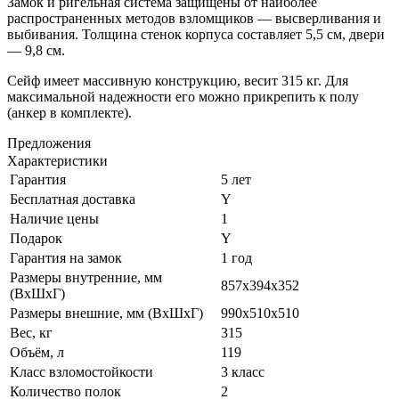
Замок и ригельная система защищены от наиболее
распространенных методов взломщиков — высверливания и
выбивания. Толщина стенок корпуса составляет 5,5 см, двери
— 9,8 см.
Сейф имеет массивную конструкцию, весит 315 кг. Для
максимальной надежности его можно прикрепить к полу
(анкер в комплекте).
Предложения
Характеристики
Гарантия
5 лет
Бесплатная доставка
Y
Наличие цены
1
Подарок
Y
Гарантия на замок
1 год
Размеры внутренние, мм
857x394x352
(ВхШхГ)
Размеры внешние, мм (ВхШхГ)
990x510x510
Вес, кг
315
Объём, л
119
Класс взломостойкости
3 класс
Количество полок
2