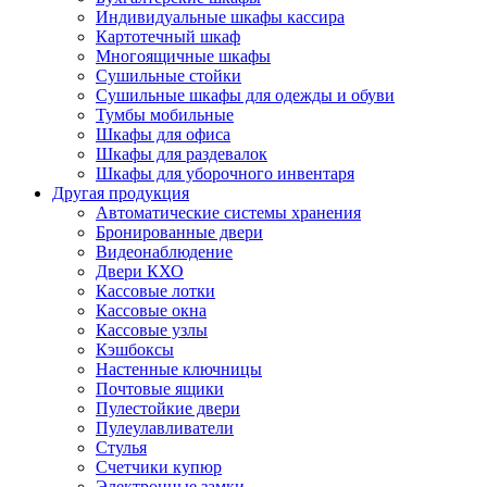
Индивидуальные шкафы кассира
Картотечный шкаф
Многоящичные шкафы
Сушильные стойки
Сушильные шкафы для одежды и обуви
Тумбы мобильные
Шкафы для офиса
Шкафы для раздевалок
Шкафы для уборочного инвентаря
Другая продукция
Автоматические системы хранения
Бронированные двери
Видеонаблюдение
Двери КХО
Кассовые лотки
Кассовые окна
Кассовые узлы
Кэшбоксы
Настенные ключницы
Почтовые ящики
Пулестойкие двери
Пулеулавливатели
Стулья
Счетчики купюр
Электронные замки