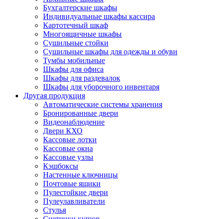
Бухгалтерские шкафы
Индивидуальные шкафы кассира
Картотечный шкаф
Многоящичные шкафы
Сушильные стойки
Сушильные шкафы для одежды и обуви
Тумбы мобильные
Шкафы для офиса
Шкафы для раздевалок
Шкафы для уборочного инвентаря
Другая продукция
Автоматические системы хранения
Бронированные двери
Видеонаблюдение
Двери КХО
Кассовые лотки
Кассовые окна
Кассовые узлы
Кэшбоксы
Настенные ключницы
Почтовые ящики
Пулестойкие двери
Пулеулавливатели
Стулья
Счетчики купюр