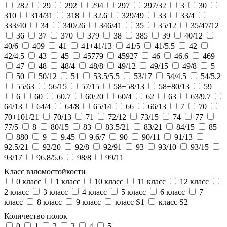
282
29
292
294
297
297/32
3
30
310
314/31
318
32.6
329/49
33
33/4
333/40
34
340/26
346/41
35
35/12
35/47/12
36
37
370
379
38
385
39
40/12
40/6
409
41
41+41/13
41/5
41/5.5
42
42/4.5
43
45
45779
45927
46
46.6
469
47
48
48/4
48/8
49/12
49/15
49/8
5
50
50/12
51
53.5/5.5
53/17
54/4.5
54/5.2
55/63
56/15
57/15
58+58/13
58+80/13
59
6
60
60.7
60/20
60/4
62
63
63/9.7
64/13
64/4
64/8
65/14
66
66/13
7
70
70+101/21
70/13
71
72/12
73/15
74
77
77/5
8
80/15
83
83.5/21
83/21
84/15
85
880
9
9.45
9.6/7
90
90/11
91/13
92.5/21
92/20
92/8
92/91
93
93/10
93/15
93/17
96.8/5.6
98/8
99/11
Класс взломостойкости
0 класс
1 класс
10 класс
11 класс
12 класс
2 класс
3 класс
4 класс
5 класс
6 класс
7
класс
8 класс
9 класс
класс S1
класс S2
Количество полок
0
1
2
3
4
5