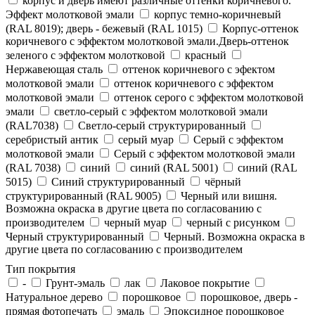
корпус и дверь имеют различные оттенки коричневого.
Эффект молотковой эмали
корпус темно-коричневый
(RAL 8019); дверь - бежевый (RAL 1015)
Корпус-оттенок
коричневого с эффектом молотковой эмали.Дверь-оттенок
зеленого с эффектом молотковой
красный
Нержавеющая сталь
оттенок коричневого с эфектом
молотковой эмали
оттенок коричневого с эффектом
молотковой эмали
оттенок серого с эффектом молотковой
эмали
светло-серый с эффектом молотковой эмали
(RAL7038)
Светло-серый структурированный
серебристый антик
серый муар
Серый с эффектом
молотковой эмали
Серый с эффектом молотковой эмали
(RAL 7038)
синий
синий (RAL 5001)
синий (RAL
5015)
Синий структурированный
чёрный
структурированный (RAL 9005)
Черный или вишня.
Возможна окраска в другие цвета по согласованию с
производителем
черный муар
черный с рисунком
Черный структурированный
Черный. Возможна окраска в
другие цвета по согласованию с производителем
Тип покрытия
-
Грунт-эмаль
лак
Лаковое покрытие
Натуральное дерево
порошковое
порошковое, дверь -
прямая фотопечать
эмаль
Эпоксидное порошковое