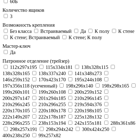
60Б
Количество ящиков
3
Возможность крепления
Без класса
Встраиваемый
Да
К полу
К стене
К стене; Встраиваемый
К стене; К полу
Мастер-ключ
Да
Патронное отделение (трейзер)
112x297x195
115x334x181
138x328x115
138x328x165
138x337x240
141x348x273
146x259x152
170x423x170
195x244x108
197x356x118 (усеченный)
198x296x140
198x298x165
199x260x101
199x260x108
200x259x152
200x297x147
201x294x185
210x296x145
210x296x245
210x296x255
219x594x376
220x170x105
220x180x178
220x198x105
222x149x207
222x178x187
225x128x132
228x296x255
238x153x194
242x155x181
288x361x86
298x257x191
298x294x242
300x424x250
400x238x250
99x257x82