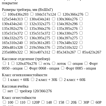
покрытие
Размеры трейзера, мм (ВхШхГ)
100x436x293
104х517х124
120x366x276
125x544x313
130x434x241
130х366х276
130х434х241
132x332x275
134x392x296
135x392x276
135x394x276
135x395x276
135x515x372
135х515х372
136x330x275
136x332x275
136x395x275
136x397x275
165x310x240
165x361x285
170x348x322
200x481x328
219x594x376
235x510x322
235x680x322
361x407x312
85x343x267
85x423x267
Кассовое отделение (трейзер)
1
120х476х276
есть
лоток
опция
Форт
0050 - опция
Форт 0068 - опция
Форт 0085 - опция
Класс огневзломостойкости
1 класс + 60Б
2 класс + 30Б
2 класс + 60Б
Кассовая ячейка
нет
трейзер 120/366/276
Класс огнестойкости
100
110
120P
148
158
20Б
30P
60P