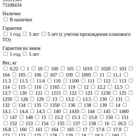
71108434
Наличие
В наличии
Гарантия
1 год
5 лет
5 лет (с учетом прохождения планового
ТО)
Гарантия на замок
1 год
5 лет
Вес, кг
0.22
1
10
100
101
1019
1020
103
104
105
106
107
109
1095
11
11.1
11.3
11.5
11.6
110
1100
111
112
113
114
115
116
1165
119
12
12.2
12.5
12.7
120
121
1215
122
123
1230
125
1250
126
129
13
13.2
13.5
130
131
132
134
135
1350
136
138
139
14
14.1
14.4
14.5
140
1410
144
145
1460
147
148
15
15.2
15.3
15.8
150
151
152
153
154
155
157
158
16
16.5
16.8
160
161
164
165
17
17.8
17.9
172
173
175
178
179
18
18.5
180