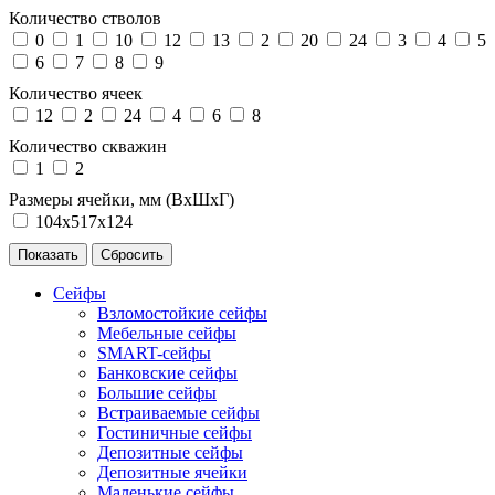
Количество стволов
0
1
10
12
13
2
20
24
3
4
5
6
7
8
9
Количество ячеек
12
2
24
4
6
8
Количество скважин
1
2
Размеры ячейки, мм (ВхШхГ)
104х517х124
Сейфы
Взломостойкие сейфы
Мебельные сейфы
SMART-сейфы
Банковские сейфы
Большие сейфы
Встраиваемые сейфы
Гостиничные сейфы
Депозитные сейфы
Депозитные ячейки
Маленькие сейфы