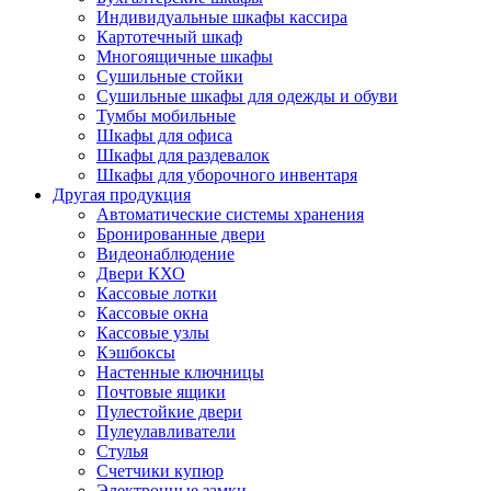
Индивидуальные шкафы кассира
Картотечный шкаф
Многоящичные шкафы
Сушильные стойки
Сушильные шкафы для одежды и обуви
Тумбы мобильные
Шкафы для офиса
Шкафы для раздевалок
Шкафы для уборочного инвентаря
Другая продукция
Автоматические системы хранения
Бронированные двери
Видеонаблюдение
Двери КХО
Кассовые лотки
Кассовые окна
Кассовые узлы
Кэшбоксы
Настенные ключницы
Почтовые ящики
Пулестойкие двери
Пулеулавливатели
Стулья
Счетчики купюр
Электронные замки