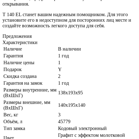
открывания.
Т 140 EL станет вашим надежным помощником. Для этого
установите его в недоступном для посторонних лиц месте и
создайте возможность легкого доступа для себя.
Предложения
Характеристики
Наличие
В наличии
Гарантия
1 год
Наличие цены
1
Подарок
Y
Скидка создана
2
Гарантия на замок
1 год
Размеры внутренние, мм
138x193x95
(ВхШхГ)
Размеры внешние, мм
140x195x140
(ВхШхГ)
Вес, кг
3
Объём, л
45779
Тип замка
Кодовый электронный
Графит с эффектом молотковой
Цвет