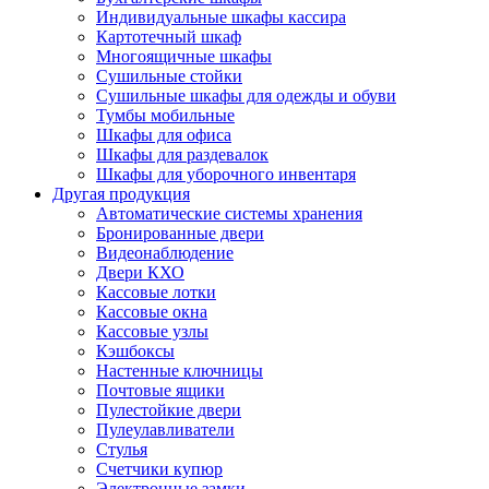
Индивидуальные шкафы кассира
Картотечный шкаф
Многоящичные шкафы
Сушильные стойки
Сушильные шкафы для одежды и обуви
Тумбы мобильные
Шкафы для офиса
Шкафы для раздевалок
Шкафы для уборочного инвентаря
Другая продукция
Автоматические системы хранения
Бронированные двери
Видеонаблюдение
Двери КХО
Кассовые лотки
Кассовые окна
Кассовые узлы
Кэшбоксы
Настенные ключницы
Почтовые ящики
Пулестойкие двери
Пулеулавливатели
Стулья
Счетчики купюр
Электронные замки