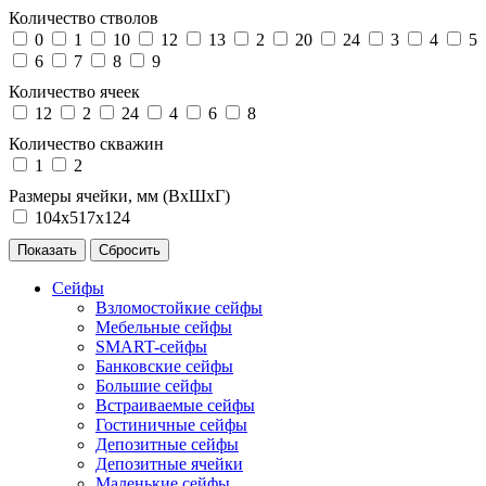
Количество стволов
0
1
10
12
13
2
20
24
3
4
5
6
7
8
9
Количество ячеек
12
2
24
4
6
8
Количество скважин
1
2
Размеры ячейки, мм (ВхШхГ)
104х517х124
Сейфы
Взломостойкие сейфы
Мебельные сейфы
SMART-сейфы
Банковские сейфы
Большие сейфы
Встраиваемые сейфы
Гостиничные сейфы
Депозитные сейфы
Депозитные ячейки
Маленькие сейфы