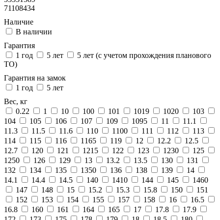
71108434
Наличие
В наличии
Гарантия
1 год
5 лет
5 лет (с учетом прохождения планового
ТО)
Гарантия на замок
1 год
5 лет
Вес, кг
0.22
1
10
100
101
1019
1020
103
104
105
106
107
109
1095
11
11.1
11.3
11.5
11.6
110
1100
111
112
113
114
115
116
1165
119
12
12.2
12.5
12.7
120
121
1215
122
123
1230
125
1250
126
129
13
13.2
13.5
130
131
132
134
135
1350
136
138
139
14
14.1
14.4
14.5
140
1410
144
145
1460
147
148
15
15.2
15.3
15.8
150
151
152
153
154
155
157
158
16
16.5
16.8
160
161
164
165
17
17.8
17.9
172
173
175
178
179
18
18.5
180