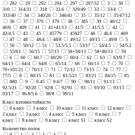
282
29
292
294
297
297/32
3
30
310
314/31
318
32.6
329/49
33
33/4
333/40
34
340/26
346/41
35
35/12
35/47/12
36
37
370
379
38
385
39
40/12
40/6
409
41
41+41/13
41/5
41/5.5
42
42/4.5
43
45
45779
45927
46
46.6
469
47
48
48/4
48/8
49/12
49/15
49/8
5
50
50/12
51
53.5/5.5
53/17
54/4.5
54/5.2
55/63
56/15
57/15
58+58/13
58+80/13
59
6
60
60.7
60/20
60/4
62
63
63/9.7
64/13
64/4
64/8
65/14
66
66/13
7
70
70+101/21
70/13
71
72/12
73/15
74
77
77/5
8
80/15
83
83.5/21
83/21
84/15
85
880
9
9.45
9.6/7
90
90/11
91/13
92.5/21
92/20
92/8
92/91
93
93/10
93/15
93/17
96.8/5.6
98/8
99/11
Класс взломостойкости
0 класс
1 класс
10 класс
11 класс
12 класс
2 класс
3 класс
4 класс
5 класс
6 класс
7
класс
8 класс
9 класс
класс S1
класс S2
Количество полок
0
1
2
3
4
5