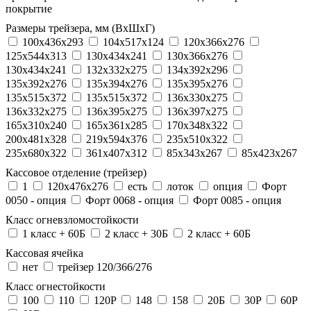
покрытие
Размеры трейзера, мм (ВхШхГ)
100x436x293
104х517х124
120x366x276
125x544x313
130x434x241
130х366х276
130х434х241
132x332x275
134x392x296
135x392x276
135x394x276
135x395x276
135x515x372
135х515х372
136x330x275
136x332x275
136x395x275
136x397x275
165x310x240
165x361x285
170x348x322
200x481x328
219x594x376
235x510x322
235x680x322
361x407x312
85x343x267
85x423x267
Кассовое отделение (трейзер)
1
120х476х276
есть
лоток
опция
Форт
0050 - опция
Форт 0068 - опция
Форт 0085 - опция
Класс огневзломостойкости
1 класс + 60Б
2 класс + 30Б
2 класс + 60Б
Кассовая ячейка
нет
трейзер 120/366/276
Класс огнестойкости
100
110
120P
148
158
20Б
30P
60P