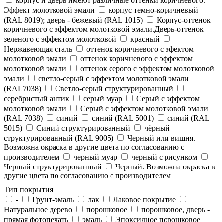
корпус и дверь имеют различные оттенки коричневого.
Эффект молотковой эмали
корпус темно-коричневый
(RAL 8019); дверь - бежевый (RAL 1015)
Корпус-оттенок
коричневого с эффектом молотковой эмали.Дверь-оттенок
зеленого с эффектом молотковой
красный
Нержавеющая сталь
оттенок коричневого с эфектом
молотковой эмали
оттенок коричневого с эффектом
молотковой эмали
оттенок серого с эффектом молотковой
эмали
светло-серый с эффектом молотковой эмали
(RAL7038)
Светло-серый структурированный
серебристый антик
серый муар
Серый с эффектом
молотковой эмали
Серый с эффектом молотковой эмали
(RAL 7038)
синий
синий (RAL 5001)
синий (RAL
5015)
Синий структурированный
чёрный
структурированный (RAL 9005)
Черный или вишня.
Возможна окраска в другие цвета по согласованию с
производителем
черный муар
черный с рисунком
Черный структурированный
Черный. Возможна окраска в
другие цвета по согласованию с производителем
Тип покрытия
-
Грунт-эмаль
лак
Лаковое покрытие
Натуральное дерево
порошковое
порошковое, дверь -
прямая фотопечать
эмаль
Эпоксидное порошковое