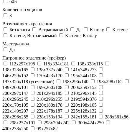
60Б
Количество ящиков
3
Возможность крепления
Без класса
Встраиваемый
Да
К полу
К стене
К стене; Встраиваемый
К стене; К полу
Мастер-ключ
Да
Патронное отделение (трейзер)
112x297x195
115x334x181
138x328x115
138x328x165
138x337x240
141x348x273
146x259x152
170x423x170
195x244x108
197x356x118 (усеченный)
198x296x140
198x298x165
199x260x101
199x260x108
200x259x152
200x297x147
201x294x185
210x296x145
210x296x245
210x296x255
219x594x376
220x170x105
220x180x178
220x198x105
222x149x207
222x178x187
225x128x132
228x296x255
238x153x194
242x155x181
288x361x86
298x257x191
298x294x242
300x424x250
400x238x250
99x257x82