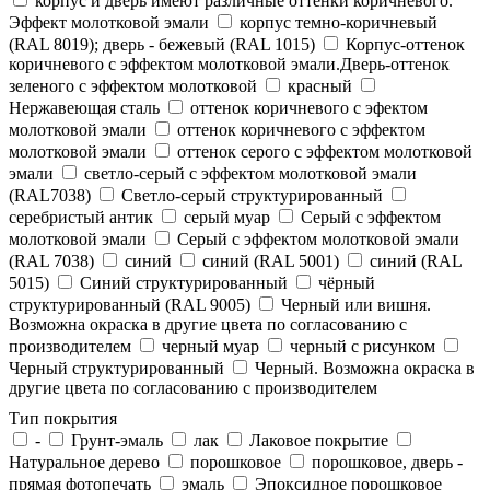
корпус и дверь имеют различные оттенки коричневого.
Эффект молотковой эмали
корпус темно-коричневый
(RAL 8019); дверь - бежевый (RAL 1015)
Корпус-оттенок
коричневого с эффектом молотковой эмали.Дверь-оттенок
зеленого с эффектом молотковой
красный
Нержавеющая сталь
оттенок коричневого с эфектом
молотковой эмали
оттенок коричневого с эффектом
молотковой эмали
оттенок серого с эффектом молотковой
эмали
светло-серый с эффектом молотковой эмали
(RAL7038)
Светло-серый структурированный
серебристый антик
серый муар
Серый с эффектом
молотковой эмали
Серый с эффектом молотковой эмали
(RAL 7038)
синий
синий (RAL 5001)
синий (RAL
5015)
Синий структурированный
чёрный
структурированный (RAL 9005)
Черный или вишня.
Возможна окраска в другие цвета по согласованию с
производителем
черный муар
черный с рисунком
Черный структурированный
Черный. Возможна окраска в
другие цвета по согласованию с производителем
Тип покрытия
-
Грунт-эмаль
лак
Лаковое покрытие
Натуральное дерево
порошковое
порошковое, дверь -
прямая фотопечать
эмаль
Эпоксидное порошковое