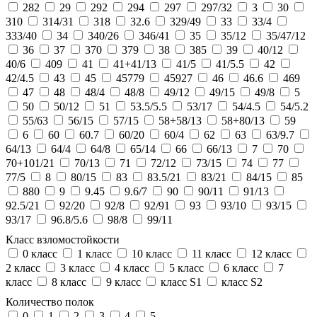
282
29
292
294
297
297/32
3
30
310
314/31
318
32.6
329/49
33
33/4
333/40
34
340/26
346/41
35
35/12
35/47/12
36
37
370
379
38
385
39
40/12
40/6
409
41
41+41/13
41/5
41/5.5
42
42/4.5
43
45
45779
45927
46
46.6
469
47
48
48/4
48/8
49/12
49/15
49/8
5
50
50/12
51
53.5/5.5
53/17
54/4.5
54/5.2
55/63
56/15
57/15
58+58/13
58+80/13
59
6
60
60.7
60/20
60/4
62
63
63/9.7
64/13
64/4
64/8
65/14
66
66/13
7
70
70+101/21
70/13
71
72/12
73/15
74
77
77/5
8
80/15
83
83.5/21
83/21
84/15
85
880
9
9.45
9.6/7
90
90/11
91/13
92.5/21
92/20
92/8
92/91
93
93/10
93/15
93/17
96.8/5.6
98/8
99/11
Класс взломостойкости
0 класс
1 класс
10 класс
11 класс
12 класс
2 класс
3 класс
4 класс
5 класс
6 класс
7
класс
8 класс
9 класс
класс S1
класс S2
Количество полок
0
1
2
3
4
5