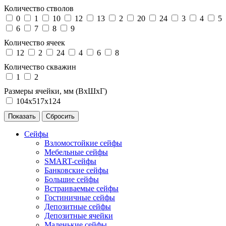
Количество стволов
0
1
10
12
13
2
20
24
3
4
5
6
7
8
9
Количество ячеек
12
2
24
4
6
8
Количество скважин
1
2
Размеры ячейки, мм (ВхШхГ)
104х517х124
Сейфы
Взломостойкие сейфы
Мебельные сейфы
SMART-сейфы
Банковские сейфы
Большие сейфы
Встраиваемые сейфы
Гостиничные сейфы
Депозитные сейфы
Депозитные ячейки
Маленькие сейфы