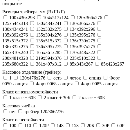
покрытие
Размеры трейзера, мм (ВхШхГ)
100x436x293
104х517х124
120x366x276
125x544x313
130x434x241
130х366х276
130х434х241
132x332x275
134x392x296
135x392x276
135x394x276
135x395x276
135x515x372
135х515х372
136x330x275
136x332x275
136x395x275
136x397x275
165x310x240
165x361x285
170x348x322
200x481x328
219x594x376
235x510x322
235x680x322
361x407x312
85x343x267
85x423x267
Кассовое отделение (трейзер)
1
120х476х276
есть
лоток
опция
Форт
0050 - опция
Форт 0068 - опция
Форт 0085 - опция
Класс огневзломостойкости
1 класс + 60Б
2 класс + 30Б
2 класс + 60Б
Кассовая ячейка
нет
трейзер 120/366/276
Класс огнестойкости
100
110
120P
148
158
20Б
30P
60P