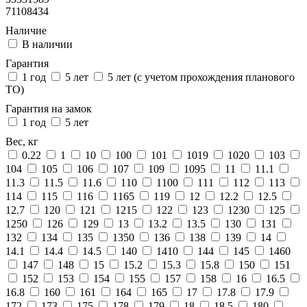
71108434
Наличие
В наличии
Гарантия
1 год
5 лет
5 лет (с учетом прохождения планового
ТО)
Гарантия на замок
1 год
5 лет
Вес, кг
0.22
1
10
100
101
1019
1020
103
104
105
106
107
109
1095
11
11.1
11.3
11.5
11.6
110
1100
111
112
113
114
115
116
1165
119
12
12.2
12.5
12.7
120
121
1215
122
123
1230
125
1250
126
129
13
13.2
13.5
130
131
132
134
135
1350
136
138
139
14
14.1
14.4
14.5
140
1410
144
145
1460
147
148
15
15.2
15.3
15.8
150
151
152
153
154
155
157
158
16
16.5
16.8
160
161
164
165
17
17.8
17.9
172
173
175
178
179
18
18.5
180