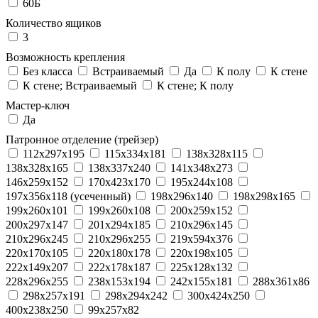
60Б
Количество ящиков
3
Возможность крепления
Без класса
Встраиваемый
Да
К полу
К стене
К стене; Встраиваемый
К стене; К полу
Мастер-ключ
Да
Патронное отделение (трейзер)
112x297x195
115x334x181
138x328x115
138x328x165
138x337x240
141x348x273
146x259x152
170x423x170
195x244x108
197x356x118 (усеченный)
198x296x140
198x298x165
199x260x101
199x260x108
200x259x152
200x297x147
201x294x185
210x296x145
210x296x245
210x296x255
219x594x376
220x170x105
220x180x178
220x198x105
222x149x207
222x178x187
225x128x132
228x296x255
238x153x194
242x155x181
288x361x86
298x257x191
298x294x242
300x424x250
400x238x250
99x257x82