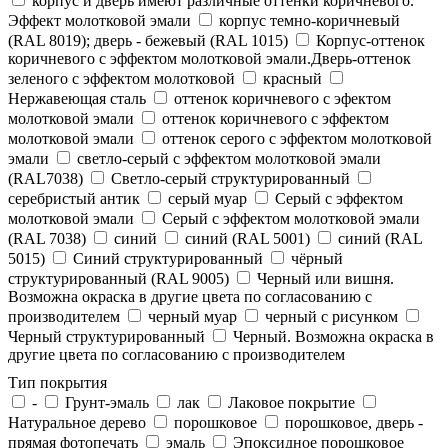
корпус и дверь имеют различные оттенки коричневого.
Эффект молотковой эмали
корпус темно-коричневый
(RAL 8019); дверь - бежевый (RAL 1015)
Корпус-оттенок
коричневого с эффектом молотковой эмали.Дверь-оттенок
зеленого с эффектом молотковой
красный
Нержавеющая сталь
оттенок коричневого с эфектом
молотковой эмали
оттенок коричневого с эффектом
молотковой эмали
оттенок серого с эффектом молотковой
эмали
светло-серый с эффектом молотковой эмали
(RAL7038)
Светло-серый структурированный
серебристый антик
серый муар
Серый с эффектом
молотковой эмали
Серый с эффектом молотковой эмали
(RAL 7038)
синий
синий (RAL 5001)
синий (RAL
5015)
Синий структурированный
чёрный
структурированный (RAL 9005)
Черный или вишня.
Возможна окраска в другие цвета по согласованию с
производителем
черный муар
черный с рисунком
Черный структурированный
Черный. Возможна окраска в
другие цвета по согласованию с производителем
Тип покрытия
-
Грунт-эмаль
лак
Лаковое покрытие
Натуральное дерево
порошковое
порошковое, дверь -
прямая фотопечать
эмаль
Эпоксидное порошковое