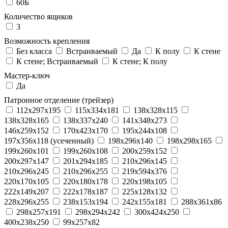
60Б
Количество ящиков
3
Возможность крепления
Без класса
Встраиваемый
Да
К полу
К стене
К стене; Встраиваемый
К стене; К полу
Мастер-ключ
Да
Патронное отделение (трейзер)
112x297x195
115x334x181
138x328x115
138x328x165
138x337x240
141x348x273
146x259x152
170x423x170
195x244x108
197x356x118 (усеченный)
198x296x140
198x298x165
199x260x101
199x260x108
200x259x152
200x297x147
201x294x185
210x296x145
210x296x245
210x296x255
219x594x376
220x170x105
220x180x178
220x198x105
222x149x207
222x178x187
225x128x132
228x296x255
238x153x194
242x155x181
288x361x86
298x257x191
298x294x242
300x424x250
400x238x250
99x257x82