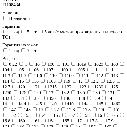
71108434
Наличие
В наличии
Гарантия
1 год
5 лет
5 лет (с учетом прохождения планового
ТО)
Гарантия на замок
1 год
5 лет
Вес, кг
0.22
1
10
100
101
1019
1020
103
104
105
106
107
109
1095
11
11.1
11.3
11.5
11.6
110
1100
111
112
113
114
115
116
1165
119
12
12.2
12.5
12.7
120
121
1215
122
123
1230
125
1250
126
129
13
13.2
13.5
130
131
132
134
135
1350
136
138
139
14
14.1
14.4
14.5
140
1410
144
145
1460
147
148
15
15.2
15.3
15.8
150
151
152
153
154
155
157
158
16
16.5
16.8
160
161
164
165
17
17.8
17.9
172
173
175
178
179
18
18.5
180