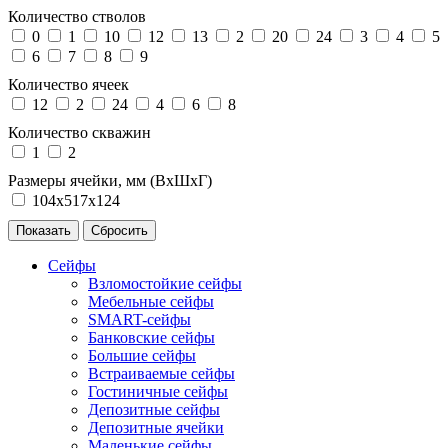
Количество стволов
0
1
10
12
13
2
20
24
3
4
5
6
7
8
9
Количество ячеек
12
2
24
4
6
8
Количество скважин
1
2
Размеры ячейки, мм (ВхШхГ)
104х517х124
Сейфы
Взломостойкие сейфы
Мебельные сейфы
SMART-сейфы
Банковские сейфы
Большие сейфы
Встраиваемые сейфы
Гостиничные сейфы
Депозитные сейфы
Депозитные ячейки
Маленькие сейфы