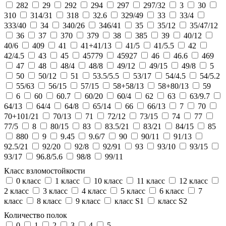
282
29
292
294
297
297/32
3
30
310
314/31
318
32.6
329/49
33
33/4
333/40
34
340/26
346/41
35
35/12
35/47/12
36
37
370
379
38
385
39
40/12
40/6
409
41
41+41/13
41/5
41/5.5
42
42/4.5
43
45
45779
45927
46
46.6
469
47
48
48/4
48/8
49/12
49/15
49/8
5
50
50/12
51
53.5/5.5
53/17
54/4.5
54/5.2
55/63
56/15
57/15
58+58/13
58+80/13
59
6
60
60.7
60/20
60/4
62
63
63/9.7
64/13
64/4
64/8
65/14
66
66/13
7
70
70+101/21
70/13
71
72/12
73/15
74
77
77/5
8
80/15
83
83.5/21
83/21
84/15
85
880
9
9.45
9.6/7
90
90/11
91/13
92.5/21
92/20
92/8
92/91
93
93/10
93/15
93/17
96.8/5.6
98/8
99/11
Класс взломостойкости
0 класс
1 класс
10 класс
11 класс
12 класс
2 класс
3 класс
4 класс
5 класс
6 класс
7
класс
8 класс
9 класс
класс S1
класс S2
Количество полок
0
1
2
3
4
5