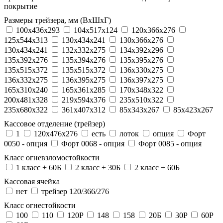
покрытие
Размеры трейзера, мм (ВхШхГ)
100x436x293
104х517х124
120x366x276
125x544x313
130x434x241
130х366х276
130х434х241
132x332x275
134x392x296
135x392x276
135x394x276
135x395x276
135x515x372
135х515х372
136x330x275
136x332x275
136x395x275
136x397x275
165x310x240
165x361x285
170x348x322
200x481x328
219x594x376
235x510x322
235x680x322
361x407x312
85x343x267
85x423x267
Кассовое отделение (трейзер)
1
120х476х276
есть
лоток
опция
Форт
0050 - опция
Форт 0068 - опция
Форт 0085 - опция
Класс огневзломостойкости
1 класс + 60Б
2 класс + 30Б
2 класс + 60Б
Кассовая ячейка
нет
трейзер 120/366/276
Класс огнестойкости
100
110
120P
148
158
20Б
30P
60P