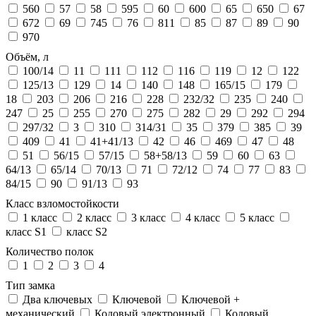
560
57
58
595
60
600
65
650
67
672
69
745
76
811
85
87
89
90
970
Объём, л
100/14
11
111
112
116
119
12
122
125/13
129
14
140
148
165/15
179
18
203
206
216
228
232/32
235
240
247
25
255
270
275
282
29
292
294
297/32
3
310
314/31
35
379
385
39
409
41
41+41/13
42
46
469
47
48
51
56/15
57/15
58+58/13
59
60
63
64/13
65/14
70/13
71
72/12
74
77
83
84/15
90
91/13
93
Класс взломостойкости
1 класс
2 класс
3 класс
4 класс
5 класс
класс S1
класс S2
Количество полок
1
2
3
4
Тип замка
Два ключевых
Ключевой
Ключевой +
механический
Кодовый электронный
Кодовый