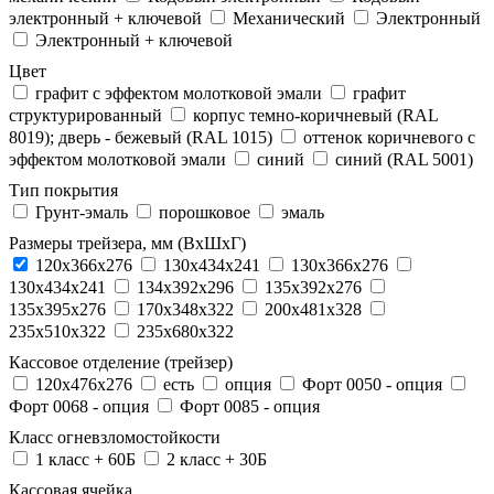
электронный + ключевой
Механический
Электронный
Электронный + ключевой
Цвет
графит с эффектом молотковой эмали
графит
структурированный
корпус темно-коричневый (RAL
8019); дверь - бежевый (RAL 1015)
оттенок коричневого с
эффектом молотковой эмали
синий
синий (RAL 5001)
Тип покрытия
Грунт-эмаль
порошковое
эмаль
Размеры трейзера, мм (ВхШхГ)
120x366x276
130x434x241
130х366х276
130х434х241
134x392x296
135x392x276
135x395x276
170x348x322
200x481x328
235x510x322
235x680x322
Кассовое отделение (трейзер)
120х476х276
есть
опция
Форт 0050 - опция
Форт 0068 - опция
Форт 0085 - опция
Класс огневзломостойкости
1 класс + 60Б
2 класс + 30Б
Кассовая ячейка