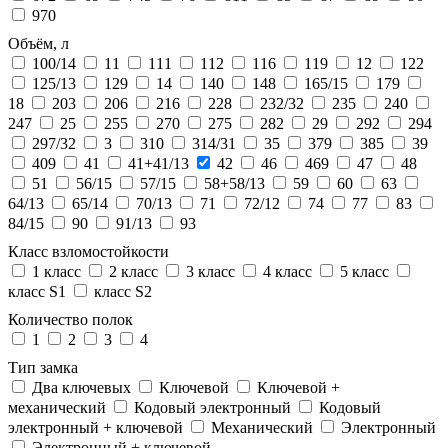
970
Объём, л
100/14
11
111
112
116
119
12
122
125/13
129
14
140
148
165/15
179
18
203
206
216
228
232/32
235
240
247
25
255
270
275
282
29
292
294
297/32
3
310
314/31
35
379
385
39
409
41
41+41/13
42
46
469
47
48
51
56/15
57/15
58+58/13
59
60
63
64/13
65/14
70/13
71
72/12
74
77
83
84/15
90
91/13
93
Класс взломостойкости
1 класс
2 класс
3 класс
4 класс
5 класс
класс S1
класс S2
Количество полок
1
2
3
4
Тип замка
Два ключевых
Ключевой
Ключевой +
механический
Кодовый электронный
Кодовый
электронный + ключевой
Механический
Электронный
Электронный + ключевой