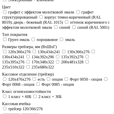
Цвет
графит с эффектом молотковой эмали
графит
структурированный
корпус темно-коричневый (RAL
8019); дверь - бежевый (RAL 1015)
оттенок коричневого с
эффектом молотковой эмали
синий
синий (RAL 5001)
Тип покрытия
Грунт-эмаль
порошковое
эмаль
Размеры трейзера, мм (ВхШхГ)
120x366x276
130x434x241
130х366х276
130х434х241
134x392x296
135x392x276
135x395x276
170x348x322
200x481x328
235x510x322
235x680x322
Кассовое отделение (трейзер)
120х476х276
есть
опция
Форт 0050 - опция
Форт 0068 - опция
Форт 0085 - опция
Класс огневзломостойкости
1 класс + 60Б
2 класс + 30Б
Кассовая ячейка
трейзер 120/366/276