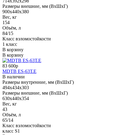
714x392x298
Размеры внешние, мм (ВхШхГ)
900x440x380
Вес, кг
154
Объём, л
84/15
Класс взломостойкости
1 класс
В корзину
В корзину
83 600р
MDTB ES-63Т.Е
В наличии
Размеры внутренние, мм (ВхШхГ)
494x434x303
Размеры внешние, мм (ВхШхГ)
630x440x354
Вес, кг
43
Объём, л
65/14
Класс взломостойкости
класс S1