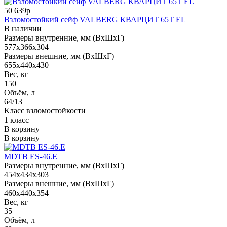
50 639р
Взломостойкий сейф VALBERG КВАРЦИТ 65Т EL
В наличии
Размеры внутренние, мм (ВхШхГ)
577x366x304
Размеры внешние, мм (ВхШхГ)
655x440x430
Вес, кг
150
Объём, л
64/13
Класс взломостойкости
1 класс
В корзину
В корзину
МDТВ ES-46.E
Размеры внутренние, мм (ВхШхГ)
454x434x303
Размеры внешние, мм (ВхШхГ)
460x440x354
Вес, кг
35
Объём, л