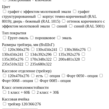
Цвет
графит с эффектом молотковой эмали
графит
структурированный
корпус темно-коричневый (RAL
8019); дверь - бежевый (RAL 1015)
оттенок коричневого с
эффектом молотковой эмали
синий
синий (RAL 5001)
Тип покрытия
Грунт-эмаль
порошковое
эмаль
Размеры трейзера, мм (ВхШхГ)
120x366x276
130x434x241
130х366х276
130х434х241
134x392x296
135x392x276
135x395x276
170x348x322
200x481x328
235x510x322
235x680x322
Кассовое отделение (трейзер)
120х476х276
есть
опция
Форт 0050 - опция
Форт 0068 - опция
Форт 0085 - опция
Класс огневзломостойкости
1 класс + 60Б
2 класс + 30Б
Кассовая ячейка
трейзер 120/366/276