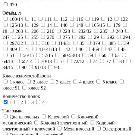
970
Объём, л
100/14
11
111
112
116
119
12
122
125/13
129
14
140
148
165/15
179
18
203
206
216
228
232/32
235
240
247
25
255
270
275
282
29
292
294
297/32
3
310
314/31
35
379
385
39
409
41
41+41/13
42
46
469
47
48
51
56/15
57/15
58+58/13
59
60
63
64/13
65/14
70/13
71
72/12
74
77
83
84/15
90
91/13
93
Класс взломостойкости
1 класс
2 класс
3 класс
4 класс
5 класс
класс S1
класс S2
Количество полок
1
2
3
4
Тип замка
Два ключевых
Ключевой
Ключевой +
механический
Кодовый электронный
Кодовый
электронный + ключевой
Механический
Электронный
Электронный + ключевой