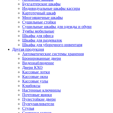
Бухгалтерские шкафы
Индивидуальные шкафы кассира
Картотечный шкаф
Многоящичные шкафы
Сушильные стойки
Сушильные шкафы для одежды и обуви
Тумбы мобильные
Шкафы для офиса
Шкафы для раздевалок
Шкафы для уборочного инвентаря
Другая продукция
Автоматические системы хранения
Бронированные двери
Видеонаблюдение
Двери КХО
Кассовые лотки
Кассовые окна
Кассовые узлы
Кэшбоксы
Настенные ключницы
Почтовые ящики
Пулестойкие двери
Пулеулавливатели
Стулья
Счетчики купюр