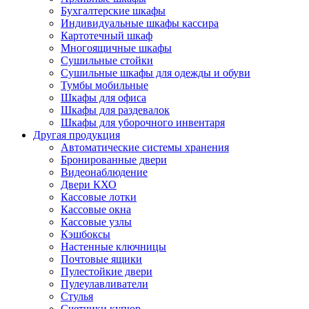
Бухгалтерские шкафы
Индивидуальные шкафы кассира
Картотечный шкаф
Многоящичные шкафы
Сушильные стойки
Сушильные шкафы для одежды и обуви
Тумбы мобильные
Шкафы для офиса
Шкафы для раздевалок
Шкафы для уборочного инвентаря
Другая продукция
Автоматические системы хранения
Бронированные двери
Видеонаблюдение
Двери КХО
Кассовые лотки
Кассовые окна
Кассовые узлы
Кэшбоксы
Настенные ключницы
Почтовые ящики
Пулестойкие двери
Пулеулавливатели
Стулья
Счетчики купюр