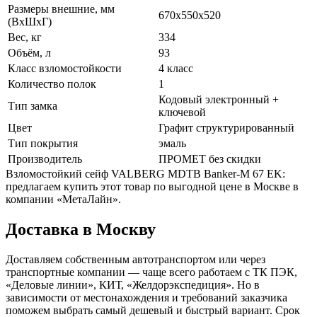
Размеры внешние, мм
670x550x520
(ВхШхГ)
Вес, кг
334
Объём, л
93
Класс взломостойкости
4 класс
Количество полок
1
Кодовый электронный +
Тип замка
ключевой
Цвет
Графит структурированный
Тип покрытия
эмаль
Производитель
ПРОМЕТ без скидки
Взломостойкий сейф VALBERG MDTB Banker-M 67 EK:
предлагаем купить этот товар по выгодной цене в Москве в
компании «МетаЛайн».
Доставка в Москву
Доставляем собственным автотранспортом или через
транспортные компании — чаще всего работаем с ТК ПЭК,
«Деловые линии», КИТ, «Желдорэкспедиция». Но в
зависимости от местонахождения и требований заказчика
поможем выбрать самый дешевый и быстрый вариант. Срок