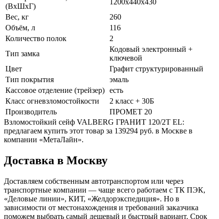
1200x440x430
(ВхШхГ)
Вес, кг
260
Объём, л
116
Количество полок
2
Кодовый электронный +
Тип замка
ключевой
Цвет
Графит структурированный
Тип покрытия
эмаль
Кассовое отделение (трейзер)
есть
Класс огневзломостойкости
2 класс + 30Б
Производитель
ПРОМЕТ 20
Взломостойкий сейф VALBERG ГРАНИТ 120/2Т EL:
предлагаем купить этот товар за 139294 руб. в Москве в
компании «МетаЛайн».
Доставка в Москву
Доставляем собственным автотранспортом или через
транспортные компании — чаще всего работаем с ТК ПЭК,
«Деловые линии», КИТ, «Желдорэкспедиция». Но в
зависимости от местонахождения и требований заказчика
поможем выбрать самый дешевый и быстрый вариант. Срок