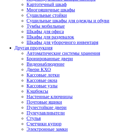
Картотечный шкаф
Многоящичные шкафы
Сушильные стойки
Сушильные шкафы для одежды и обуви
Тумбы мобильные
Шкафы для офиса
Шкафы для раздевалок
Шкафы для уборочного инвентаря
Другая продукция
Автоматические системы хранения
Бронированные двери
Видеонаблюдение
Двери КХО
Кассовые лотки
Кассовые окна
Кассовые узлы
Кэшбоксы
Настенные ключницы
Почтовые ящики
Пулестойкие двери
Пулеулавливатели
Стулья
Счетчики купюр
Электронные замки