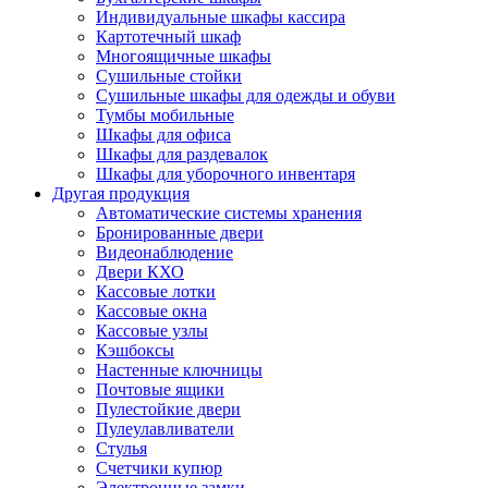
Индивидуальные шкафы кассира
Картотечный шкаф
Многоящичные шкафы
Сушильные стойки
Сушильные шкафы для одежды и обуви
Тумбы мобильные
Шкафы для офиса
Шкафы для раздевалок
Шкафы для уборочного инвентаря
Другая продукция
Автоматические системы хранения
Бронированные двери
Видеонаблюдение
Двери КХО
Кассовые лотки
Кассовые окна
Кассовые узлы
Кэшбоксы
Настенные ключницы
Почтовые ящики
Пулестойкие двери
Пулеулавливатели
Стулья
Счетчики купюр
Электронные замки