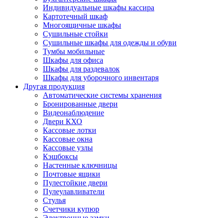
Индивидуальные шкафы кассира
Картотечный шкаф
Многоящичные шкафы
Сушильные стойки
Сушильные шкафы для одежды и обуви
Тумбы мобильные
Шкафы для офиса
Шкафы для раздевалок
Шкафы для уборочного инвентаря
Другая продукция
Автоматические системы хранения
Бронированные двери
Видеонаблюдение
Двери КХО
Кассовые лотки
Кассовые окна
Кассовые узлы
Кэшбоксы
Настенные ключницы
Почтовые ящики
Пулестойкие двери
Пулеулавливатели
Стулья
Счетчики купюр
Электронные замки