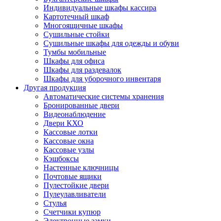
Индивидуальные шкафы кассира
Картотечный шкаф
Многоящичные шкафы
Сушильные стойки
Сушильные шкафы для одежды и обуви
Тумбы мобильные
Шкафы для офиса
Шкафы для раздевалок
Шкафы для уборочного инвентаря
Другая продукция
Автоматические системы хранения
Бронированные двери
Видеонаблюдение
Двери КХО
Кассовые лотки
Кассовые окна
Кассовые узлы
Кэшбоксы
Настенные ключницы
Почтовые ящики
Пулестойкие двери
Пулеулавливатели
Стулья
Счетчики купюр
Электронные замки