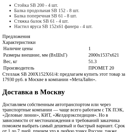
Стойка SB 200 - 4 шт.
Балка продольная SB 152 - 8 шт.
Балка поперечная SB 61 - 8 шт.
Стяжка балок SB 61 - 4 шт.
Настил яруса SB 152х61 фанера - 4 шт.
Предложения
Характеристики
Наличие цены
1
Размеры внешние, мм (ВхШхГ)
2000x1537x621
Вес, кг
51.3
Производитель
ПРОМЕТ 20
Стеллаж SB 200X152X61/4: предлагаем купить этот товар за
17930 руб. в Москве в компании «МетаЛайн».
Доставка в Москву
Доставляем собственным автотранспортом или через
транспортные компании — чаще всего работаем с ТК ПЭК,
«Деловые линии», КИТ, «Желдорэкспедиция». Но в
зависимости от местонахождения и требований заказчика
поможем выбрать самый дешевый и быстрый вариант. Срок
от 1 до 7 дней, причем это в любую точку России, также