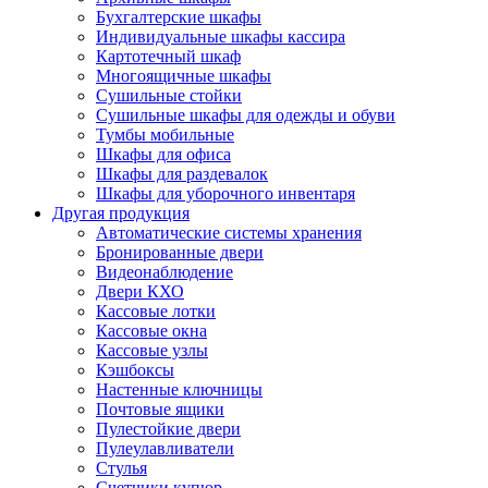
Бухгалтерские шкафы
Индивидуальные шкафы кассира
Картотечный шкаф
Многоящичные шкафы
Сушильные стойки
Сушильные шкафы для одежды и обуви
Тумбы мобильные
Шкафы для офиса
Шкафы для раздевалок
Шкафы для уборочного инвентаря
Другая продукция
Автоматические системы хранения
Бронированные двери
Видеонаблюдение
Двери КХО
Кассовые лотки
Кассовые окна
Кассовые узлы
Кэшбоксы
Настенные ключницы
Почтовые ящики
Пулестойкие двери
Пулеулавливатели
Стулья
Счетчики купюр