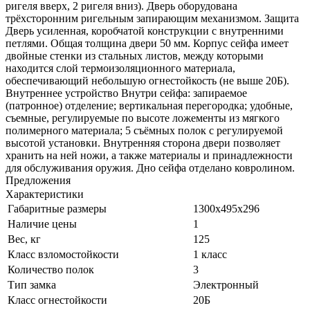
ригеля вверх, 2 ригеля вниз). Дверь оборудована
трёхсторонним ригельным запирающим механизмом. Защита
Дверь усиленная, коробчатой конструкции с внутренними
петлями. Общая толщина двери 50 мм. Корпус сейфа имеет
двойные стенки из стальных листов, между которыми
находится слой термоизоляционного материала,
обеспечивающий небольшую огнестойкость (не выше 20Б).
Внутреннее устройство Внутри сейфа: запираемое
(патронное) отделение; вертикальная перегородка; удобные,
съемные, регулируемые по высоте ложементы из мягкого
полимерного материала; 5 съёмных полок с регулируемой
высотой установки. Внутренняя сторона двери позволяет
хранить на ней ножи, а также материалы и принадлежности
для обслуживания оружия. Дно сейфа отделано ковролином.
Предложения
Характеристики
Габаритные размеры
1300x495x296
Наличие цены
1
Вес, кг
125
Класс взломостойкости
1 класс
Количество полок
3
Тип замка
Электронный
Класс огнестойкости
20Б