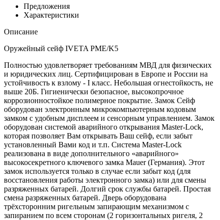
Предложения
Характеристики
Описание
Оружейный сейф IVETA PME/K5
Полностью удовлетворяет требованиям МВД для физических
и юридических лиц. Сертифицирован в Европе и России на
устойчивость к взлому - I класс. Небольшая огнестойкость, не
выше 20Б. Гигиенически безопасное, высокопрочное
коррозионностойкое полимерное покрытие. Замок Сейф
оборудован электронным микрокомпьютерным кодовым
замком с удобным дисплеем и сенсорным управлением. Замок
оборудован системой аварийного открывания Master-Lock,
которая позволяет Вам открывать Ваш сейф, если забыт
установленный Вами код и т.п. Система Master-Lock
реализована в виде дополнительного «аварийного»
высокосекретного ключевого замка Mauer (Германия). Этот
замок используется только в случае если забыт код (для
восстановления работы электронного замка) или для смены
разряженных батарей. Долгий срок службы батарей. Простая
смена разряженных батарей. Дверь оборудована
трёхсторонним ригельным запирающим механизмом с
запиранием по всем сторонам (2 горизонтальных ригеля, 2