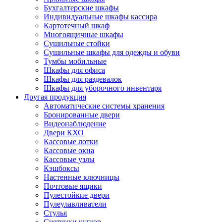
Бухгалтерские шкафы
Индивидуальные шкафы кассира
Картотечный шкаф
Многоящичные шкафы
Сушильные стойки
Сушильные шкафы для одежды и обуви
Тумбы мобильные
Шкафы для офиса
Шкафы для раздевалок
Шкафы для уборочного инвентаря
Другая продукция
Автоматические системы хранения
Бронированные двери
Видеонаблюдение
Двери КХО
Кассовые лотки
Кассовые окна
Кассовые узлы
Кэшбоксы
Настенные ключницы
Почтовые ящики
Пулестойкие двери
Пулеулавливатели
Стулья
Счетчики купюр