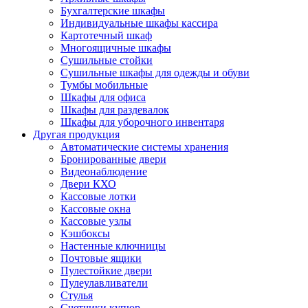
Бухгалтерские шкафы
Индивидуальные шкафы кассира
Картотечный шкаф
Многоящичные шкафы
Сушильные стойки
Сушильные шкафы для одежды и обуви
Тумбы мобильные
Шкафы для офиса
Шкафы для раздевалок
Шкафы для уборочного инвентаря
Другая продукция
Автоматические системы хранения
Бронированные двери
Видеонаблюдение
Двери КХО
Кассовые лотки
Кассовые окна
Кассовые узлы
Кэшбоксы
Настенные ключницы
Почтовые ящики
Пулестойкие двери
Пулеулавливатели
Стулья
Счетчики купюр