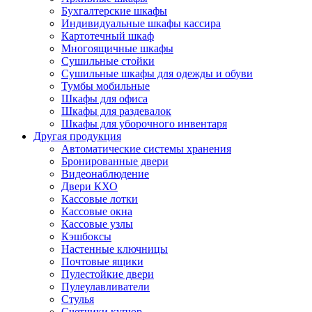
Бухгалтерские шкафы
Индивидуальные шкафы кассира
Картотечный шкаф
Многоящичные шкафы
Сушильные стойки
Сушильные шкафы для одежды и обуви
Тумбы мобильные
Шкафы для офиса
Шкафы для раздевалок
Шкафы для уборочного инвентаря
Другая продукция
Автоматические системы хранения
Бронированные двери
Видеонаблюдение
Двери КХО
Кассовые лотки
Кассовые окна
Кассовые узлы
Кэшбоксы
Настенные ключницы
Почтовые ящики
Пулестойкие двери
Пулеулавливатели
Стулья
Счетчики купюр