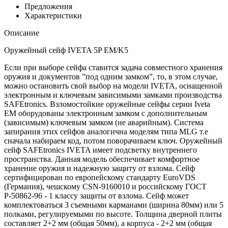
Предложения
Характеристики
Описание
Оружейный сейф IVETA 5P EM/K5
Если при выборе сейфа ставится задача совместного хранения
оружия и документов ”под одним замком”, то, в этом случае,
можно остановить свой выбор на модели IVETA, оснащенной
электронным и ключевым зависимыми замками производства
SAFEtronics. Взломостойкие оружейные сейфы серии Iveta
EM оборудованы электронным замком с дополнительным
(зависимым) ключевым замком (не аварийным). Система
запирания этих сейфов аналогична моделям типа MLG т.е
сначала набираем код, потом поворачиваем ключ. Оружейный
сейф SAFEtronics IVETA имеет подсветку внутреннего
пространства. Данная модель обеспечивает комфортное
хранение оружия и надежную защиту от взлома. Сейф
сертифицирован по европейскому стандарту EuroVDS
(Германия), чешскому CSN-9160010 и российскому ГОСТ
Р-50862-96 - 1 классу защиты от взлома. Сейф может
комплектоваться 3 съемными карманами (ширина 80мм) или 5
полками, регулируемыми по высоте. Толщина дверной плиты
составляет 2+2 мм (общая 50мм), а корпуса - 2+2 мм (общая