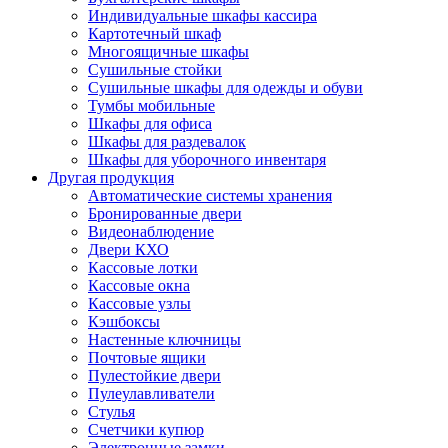
Индивидуальные шкафы кассира
Картотечный шкаф
Многоящичные шкафы
Сушильные стойки
Сушильные шкафы для одежды и обуви
Тумбы мобильные
Шкафы для офиса
Шкафы для раздевалок
Шкафы для уборочного инвентаря
Другая продукция
Автоматические системы хранения
Бронированные двери
Видеонаблюдение
Двери КХО
Кассовые лотки
Кассовые окна
Кассовые узлы
Кэшбоксы
Настенные ключницы
Почтовые ящики
Пулестойкие двери
Пулеулавливатели
Стулья
Счетчики купюр
Электронные замки