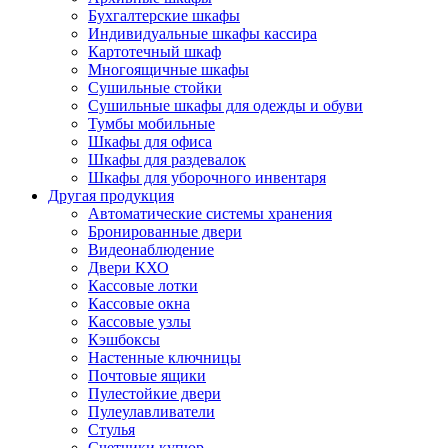
Бухгалтерские шкафы
Индивидуальные шкафы кассира
Картотечный шкаф
Многоящичные шкафы
Сушильные стойки
Сушильные шкафы для одежды и обуви
Тумбы мобильные
Шкафы для офиса
Шкафы для раздевалок
Шкафы для уборочного инвентаря
Другая продукция
Автоматические системы хранения
Бронированные двери
Видеонаблюдение
Двери КХО
Кассовые лотки
Кассовые окна
Кассовые узлы
Кэшбоксы
Настенные ключницы
Почтовые ящики
Пулестойкие двери
Пулеулавливатели
Стулья
Счетчики купюр