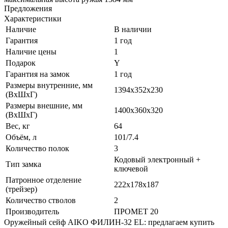
Предложения
Характеристики
Наличие
В наличии
Гарантия
1 год
Наличие цены
1
Подарок
Y
Гарантия на замок
1 год
Размеры внутренние, мм
1394x352x230
(ВхШхГ)
Размеры внешние, мм
1400x360x320
(ВхШхГ)
Вес, кг
64
Объём, л
101/7.4
Количество полок
3
Кодовый электронный +
Тип замка
ключевой
Патронное отделение
222x178x187
(трейзер)
Количество стволов
2
Производитель
ПРОМЕТ 20
Оружейный сейф AIKO ФИЛИН-32 EL: предлагаем купить