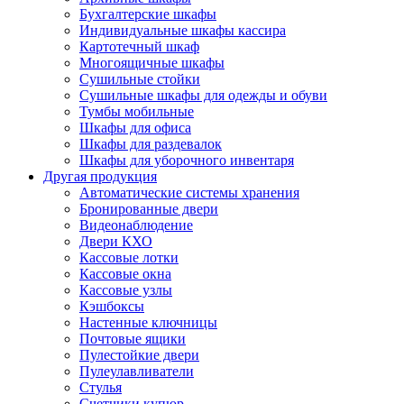
Бухгалтерские шкафы
Индивидуальные шкафы кассира
Картотечный шкаф
Многоящичные шкафы
Сушильные стойки
Сушильные шкафы для одежды и обуви
Тумбы мобильные
Шкафы для офиса
Шкафы для раздевалок
Шкафы для уборочного инвентаря
Другая продукция
Автоматические системы хранения
Бронированные двери
Видеонаблюдение
Двери КХО
Кассовые лотки
Кассовые окна
Кассовые узлы
Кэшбоксы
Настенные ключницы
Почтовые ящики
Пулестойкие двери
Пулеулавливатели
Стулья
Счетчики купюр