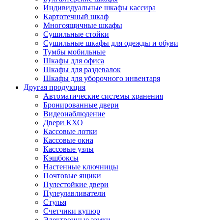
Индивидуальные шкафы кассира
Картотечный шкаф
Многоящичные шкафы
Сушильные стойки
Сушильные шкафы для одежды и обуви
Тумбы мобильные
Шкафы для офиса
Шкафы для раздевалок
Шкафы для уборочного инвентаря
Другая продукция
Автоматические системы хранения
Бронированные двери
Видеонаблюдение
Двери КХО
Кассовые лотки
Кассовые окна
Кассовые узлы
Кэшбоксы
Настенные ключницы
Почтовые ящики
Пулестойкие двери
Пулеулавливатели
Стулья
Счетчики купюр
Электронные замки