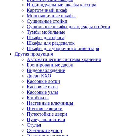
Индивидуальные шкафы кассира
Картотечный шкаф
Многоящичные шкафы
Сушильные стойки
Сушильные шкафы для одежды и обуви
Тумбы мобильные
Шкафы для офиса
Шкафы для раздевалок
Шкафы для уборочного инвентаря
Другая продукция
Автоматические системы хранения
Бронированные двери
Видеонаблюдение
Двери КХО
Кассовые лотки
Кассовые окна
Кассовые узлы
Кэшбоксы
Настенные ключницы
Почтовые ящики
Пулестойкие двери
Пулеулавливатели
Стулья
Счетчики купюр
Электронные замки