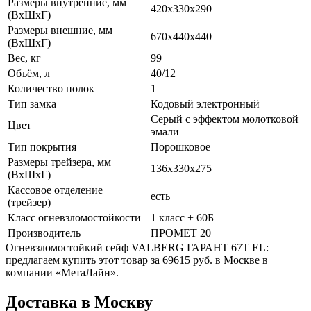
Размеры внутренние, мм
420x330x290
(ВхШхГ)
Размеры внешние, мм
670x440x440
(ВхШхГ)
Вес, кг
99
Объём, л
40/12
Количество полок
1
Тип замка
Кодовый электронный
Серый с эффектом молотковой
Цвет
эмали
Тип покрытия
Порошковое
Размеры трейзера, мм
136x330x275
(ВхШхГ)
Кассовое отделение
есть
(трейзер)
Класс огневзломостойкости
1 класс + 60Б
Производитель
ПРОМЕТ 20
Огневзломостойкий сейф VALBERG ГАРАНТ 67T EL:
предлагаем купить этот товар за 69615 руб. в Москве в
компании «МетаЛайн».
Доставка в Москву