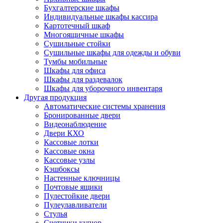
Бухгалтерские шкафы
Индивидуальные шкафы кассира
Картотечный шкаф
Многоящичные шкафы
Сушильные стойки
Сушильные шкафы для одежды и обуви
Тумбы мобильные
Шкафы для офиса
Шкафы для раздевалок
Шкафы для уборочного инвентаря
Другая продукция
Автоматические системы хранения
Бронированные двери
Видеонаблюдение
Двери КХО
Кассовые лотки
Кассовые окна
Кассовые узлы
Кэшбоксы
Настенные ключницы
Почтовые ящики
Пулестойкие двери
Пулеулавливатели
Стулья
Счетчики купюр