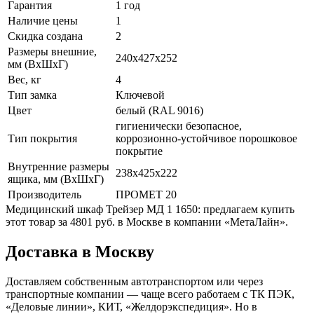
Гарантия
1 год
Наличие цены
1
Скидка создана
2
Размеры внешние,
240x427x252
мм (ВхШхГ)
Вес, кг
4
Тип замка
Ключевой
Цвет
белый (RAL 9016)
гигиенически безопасное,
Тип покрытия
коррозионно-устойчивое порошковое
покрытие
Внутренние размеры
238х425х222
ящика, мм (ВхШхГ)
Производитель
ПРОМЕТ 20
Медицинский шкаф Трейзер МД 1 1650: предлагаем купить
этот товар за 4801 руб. в Москве в компании «МетаЛайн».
Доставка в Москву
Доставляем собственным автотранспортом или через
транспортные компании — чаще всего работаем с ТК ПЭК,
«Деловые линии», КИТ, «Желдорэкспедиция». Но в