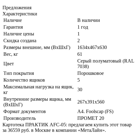
Предложения
Характеристики
Наличие
В наличии
Гарантия
1 год
Наличие цены
1
Скидка создана
2
Размеры внешние, мм (ВхШхГ)
1634x467x630
Вес, кг
61
Серый полуматовый (RAL
Цвет
7038)
Тип покрытия
Порошковое
Количество ящиков
5
Максимальная нагрузка на ящик,
30
кг
Внутренние размеры ящика, мм
267х391х560
(ВхШхГ)
Формат документов
A4. Foolscap (FS)
Производитель
ПРОМЕТ 20
Картотека ПРАКТИК AFC-05: предлагаем купить этот товар
за 36559 руб. в Москве в компании «МетаЛайн».