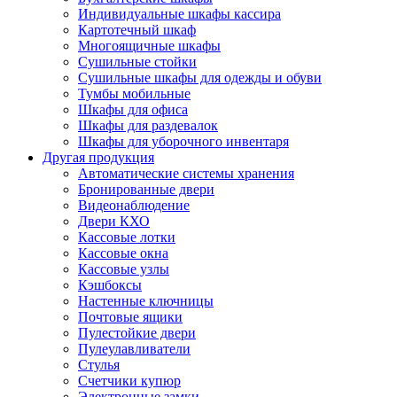
Индивидуальные шкафы кассира
Картотечный шкаф
Многоящичные шкафы
Сушильные стойки
Сушильные шкафы для одежды и обуви
Тумбы мобильные
Шкафы для офиса
Шкафы для раздевалок
Шкафы для уборочного инвентаря
Другая продукция
Автоматические системы хранения
Бронированные двери
Видеонаблюдение
Двери КХО
Кассовые лотки
Кассовые окна
Кассовые узлы
Кэшбоксы
Настенные ключницы
Почтовые ящики
Пулестойкие двери
Пулеулавливатели
Стулья
Счетчики купюр
Электронные замки