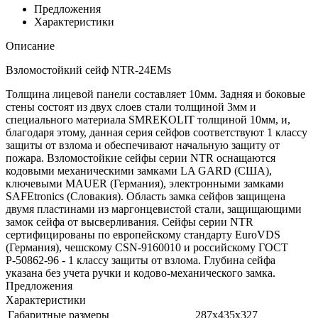
Предложения
Характеристики
Описание
Взломостойкий сейф NTR-24EMs
Толщина лицевой панели составляет 10мм. Задняя и боковые
стены состоят из двух слоев стали толщиной 3мм и
специального материала SMREKOLIT толщиной 10мм, и,
благодаря этому, данная серия сейфов соответствуют 1 классу
защиты от взлома и обеспечивают начальную защиту от
пожара. Взломостойкие сейфы серии NTR оснащаются
кодовыми механическими замками LA GARD (США),
ключевыми MAUER (Германия), электронными замками
SAFEtronics (Словакия). Область замка сейфов защищена
двумя пластинами из маргонцевистой стали, защищающими
замок сейфа от высверливания. Сейфы серии NTR
сертифицированы по европейскому стандарту EuroVDS
(Германия), чешскому CSN-9160010 и российскому ГОСТ
Р-50862-96 - 1 классу защиты от взлома. Глубина сейфа
указана без учета ручки и кодово-механического замка.
Предложения
Характеристики
Габаритные размеры
287х435х327