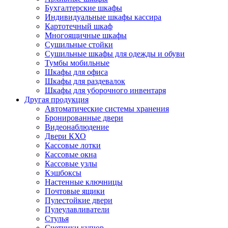
Бухгалтерские шкафы
Индивидуальные шкафы кассира
Картотечный шкаф
Многоящичные шкафы
Сушильные стойки
Сушильные шкафы для одежды и обуви
Тумбы мобильные
Шкафы для офиса
Шкафы для раздевалок
Шкафы для уборочного инвентаря
Другая продукция
Автоматические системы хранения
Бронированные двери
Видеонаблюдение
Двери КХО
Кассовые лотки
Кассовые окна
Кассовые узлы
Кэшбоксы
Настенные ключницы
Почтовые ящики
Пулестойкие двери
Пулеулавливатели
Стулья
Счетчики купюр