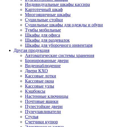
Индивидуальные шкафы кассира
Картотечный шкаф
Многоящичные шкафы
Сушильные стойки
Сушильные шкафы для одежды и обуви
Тумбы мобильные
Шкафы для офиса
Шкафы для раздевалок
Шкафы для уборочного инвентаря
Другая продукция
Автоматические системы хранения
Бронированные двери
Видеонаблюдение
Двери КХО
Кассовые лотки
Кассовые окна
Кассовые узлы
Кэшбоксы
Настенные ключницы
Почтовые ящики
Пулестойкие двери
Пулеулавливатели
Стулья
Счетчики купюр
Электронные замки