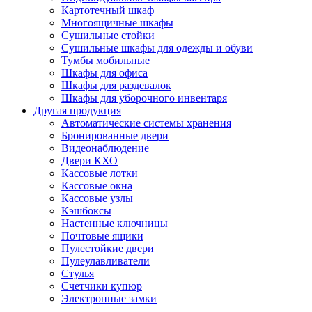
Картотечный шкаф
Многоящичные шкафы
Сушильные стойки
Сушильные шкафы для одежды и обуви
Тумбы мобильные
Шкафы для офиса
Шкафы для раздевалок
Шкафы для уборочного инвентаря
Другая продукция
Автоматические системы хранения
Бронированные двери
Видеонаблюдение
Двери КХО
Кассовые лотки
Кассовые окна
Кассовые узлы
Кэшбоксы
Настенные ключницы
Почтовые ящики
Пулестойкие двери
Пулеулавливатели
Стулья
Счетчики купюр
Электронные замки