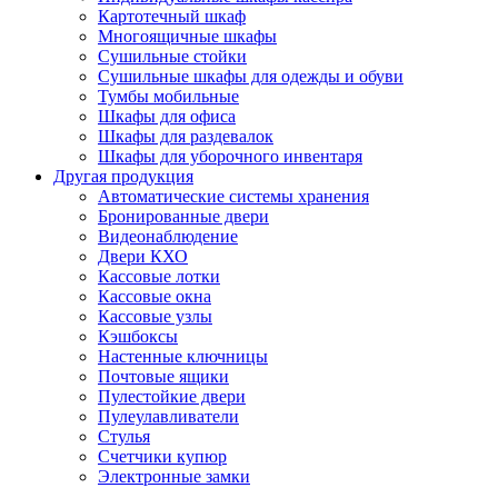
Картотечный шкаф
Многоящичные шкафы
Сушильные стойки
Сушильные шкафы для одежды и обуви
Тумбы мобильные
Шкафы для офиса
Шкафы для раздевалок
Шкафы для уборочного инвентаря
Другая продукция
Автоматические системы хранения
Бронированные двери
Видеонаблюдение
Двери КХО
Кассовые лотки
Кассовые окна
Кассовые узлы
Кэшбоксы
Настенные ключницы
Почтовые ящики
Пулестойкие двери
Пулеулавливатели
Стулья
Счетчики купюр
Электронные замки