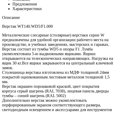
Предложения
Характеристики
Описание
Верстак WT140.WD5/F1.000
Металлические слесарные (столярные) верстаки серии W
предназначены для удобной организации рабочего места на
производстве, в учебных заведениях, мастерских и гаражах.
Верстак состоит из тумбы WD5 и опоры F1 .Тумба
укомплектована 5-ю выдвижными ящиками. Ящики
открываются на телескопических направляющих. Нагрузка на
ящик 30 кг.Все ящики закрываются на центральный ключевой
замок.
Столешница верстака изготовлена из МДФ толщиной 24мм
покрытой оцинкованным листовым металлом толщиной 1,5
мм.
Верстак окрашен порошковой краской, цвет покрытия
корпуса серый шагрень (RAL 7038), лицевая панель дверцы
тумбы – синий шагрень (RAL 5002)
Дополнительно верстак можно укомплектовать
перфорированным экраном соответствующего размера,
светодиодным освещением и аксессуарами для инструментов