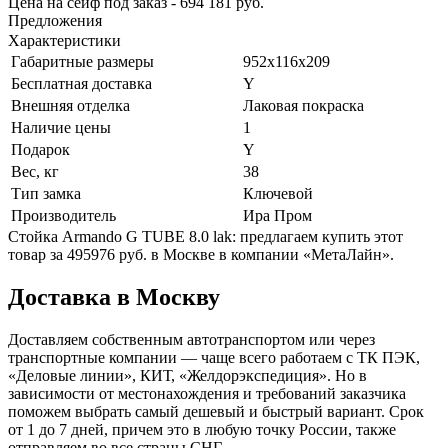
Цена на сейф под заказ - 694 181 руб.
Предложения
Характеристики
Габаритные размеры
952x116x209
Бесплатная доставка
Y
Внешняя отделка
Лаковая покраска
Наличие цены
1
Подарок
Y
Вес, кг
38
Тип замка
Ключевой
Производитель
Ира Пром
Стойка Armando G TUBE 8.0 lak: предлагаем купить этот
товар за 495976 руб. в Москве в компании «МетаЛайн».
Доставка в Москву
Доставляем собственным автотранспортом или через
транспортные компании — чаще всего работаем с ТК ПЭК,
«Деловые линии», КИТ, «Желдорэкспедиция». Но в
зависимости от местонахождения и требований заказчика
поможем выбрать самый дешевый и быстрый вариант. Срок
от 1 до 7 дней, причем это в любую точку России, также
отправляем во все страны СНГ.