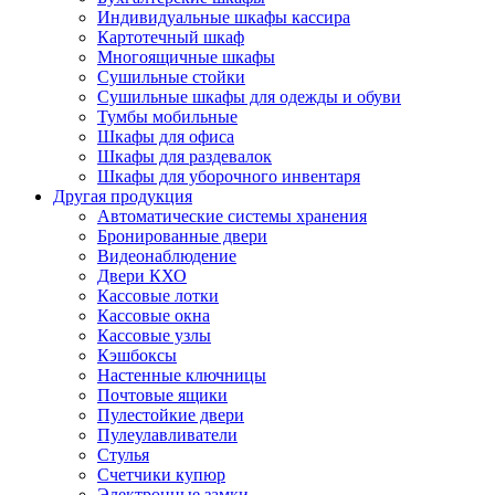
Индивидуальные шкафы кассира
Картотечный шкаф
Многоящичные шкафы
Сушильные стойки
Сушильные шкафы для одежды и обуви
Тумбы мобильные
Шкафы для офиса
Шкафы для раздевалок
Шкафы для уборочного инвентаря
Другая продукция
Автоматические системы хранения
Бронированные двери
Видеонаблюдение
Двери КХО
Кассовые лотки
Кассовые окна
Кассовые узлы
Кэшбоксы
Настенные ключницы
Почтовые ящики
Пулестойкие двери
Пулеулавливатели
Стулья
Счетчики купюр
Электронные замки