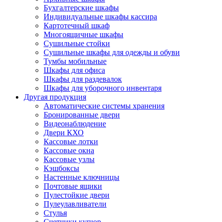
Бухгалтерские шкафы
Индивидуальные шкафы кассира
Картотечный шкаф
Многоящичные шкафы
Сушильные стойки
Сушильные шкафы для одежды и обуви
Тумбы мобильные
Шкафы для офиса
Шкафы для раздевалок
Шкафы для уборочного инвентаря
Другая продукция
Автоматические системы хранения
Бронированные двери
Видеонаблюдение
Двери КХО
Кассовые лотки
Кассовые окна
Кассовые узлы
Кэшбоксы
Настенные ключницы
Почтовые ящики
Пулестойкие двери
Пулеулавливатели
Стулья
Счетчики купюр