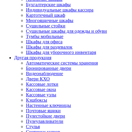
Бухгалтерские шкафы
Индивидуальные шкафы кассира
Картотечный шкаф
Многоящичные шкафы
Сушильные стойки
Сушильные шкафы для одежды и обуви
Тумбы мобильные
Шкафы для офиса
Шкафы для раздевалок
Шкафы для уборочного инвентаря
Другая продукция
Автоматические системы хранения
Бронированные двери
Видеонаблюдение
Двери КХО
Кассовые лотки
Кассовые окна
Кассовые узлы
Кэшбоксы
Настенные ключницы
Почтовые ящики
Пулестойкие двери
Пулеулавливатели
Стулья
Счетчики купюр