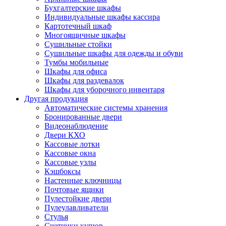
Бухгалтерские шкафы
Индивидуальные шкафы кассира
Картотечный шкаф
Многоящичные шкафы
Сушильные стойки
Сушильные шкафы для одежды и обуви
Тумбы мобильные
Шкафы для офиса
Шкафы для раздевалок
Шкафы для уборочного инвентаря
Другая продукция
Автоматические системы хранения
Бронированные двери
Видеонаблюдение
Двери КХО
Кассовые лотки
Кассовые окна
Кассовые узлы
Кэшбоксы
Настенные ключницы
Почтовые ящики
Пулестойкие двери
Пулеулавливатели
Стулья
Счетчики купюр