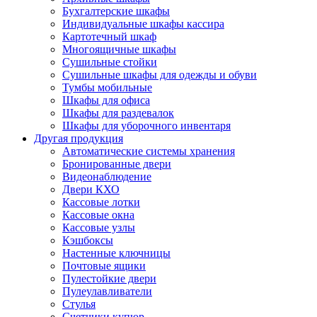
Бухгалтерские шкафы
Индивидуальные шкафы кассира
Картотечный шкаф
Многоящичные шкафы
Сушильные стойки
Сушильные шкафы для одежды и обуви
Тумбы мобильные
Шкафы для офиса
Шкафы для раздевалок
Шкафы для уборочного инвентаря
Другая продукция
Автоматические системы хранения
Бронированные двери
Видеонаблюдение
Двери КХО
Кассовые лотки
Кассовые окна
Кассовые узлы
Кэшбоксы
Настенные ключницы
Почтовые ящики
Пулестойкие двери
Пулеулавливатели
Стулья
Счетчики купюр