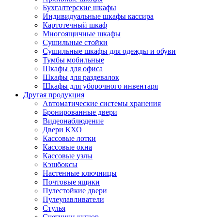
Бухгалтерские шкафы
Индивидуальные шкафы кассира
Картотечный шкаф
Многоящичные шкафы
Сушильные стойки
Сушильные шкафы для одежды и обуви
Тумбы мобильные
Шкафы для офиса
Шкафы для раздевалок
Шкафы для уборочного инвентаря
Другая продукция
Автоматические системы хранения
Бронированные двери
Видеонаблюдение
Двери КХО
Кассовые лотки
Кассовые окна
Кассовые узлы
Кэшбоксы
Настенные ключницы
Почтовые ящики
Пулестойкие двери
Пулеулавливатели
Стулья
Счетчики купюр