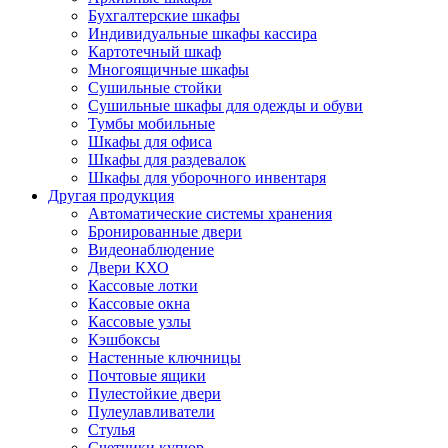
Бухгалтерские шкафы
Индивидуальные шкафы кассира
Картотечный шкаф
Многоящичные шкафы
Сушильные стойки
Сушильные шкафы для одежды и обуви
Тумбы мобильные
Шкафы для офиса
Шкафы для раздевалок
Шкафы для уборочного инвентаря
Другая продукция
Автоматические системы хранения
Бронированные двери
Видеонаблюдение
Двери КХО
Кассовые лотки
Кассовые окна
Кассовые узлы
Кэшбоксы
Настенные ключницы
Почтовые ящики
Пулестойкие двери
Пулеулавливатели
Стулья
Счетчики купюр