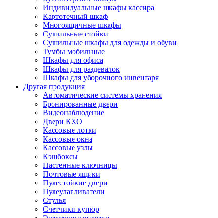
Индивидуальные шкафы кассира
Картотечный шкаф
Многоящичные шкафы
Сушильные стойки
Сушильные шкафы для одежды и обуви
Тумбы мобильные
Шкафы для офиса
Шкафы для раздевалок
Шкафы для уборочного инвентаря
Другая продукция
Автоматические системы хранения
Бронированные двери
Видеонаблюдение
Двери КХО
Кассовые лотки
Кассовые окна
Кассовые узлы
Кэшбоксы
Настенные ключницы
Почтовые ящики
Пулестойкие двери
Пулеулавливатели
Стулья
Счетчики купюр
Электронные замки