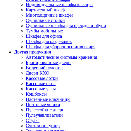
Индивидуальные шкафы кассира
Картотечный шкаф
Многоящичные шкафы
Сушильные стойки
Сушильные шкафы для одежды и обуви
Тумбы мобильные
Шкафы для офиса
Шкафы для раздевалок
Шкафы для уборочного инвентаря
Другая продукция
Автоматические системы хранения
Бронированные двери
Видеонаблюдение
Двери КХО
Кассовые лотки
Кассовые окна
Кассовые узлы
Кэшбоксы
Настенные ключницы
Почтовые ящики
Пулестойкие двери
Пулеулавливатели
Стулья
Счетчики купюр
Электронные замки