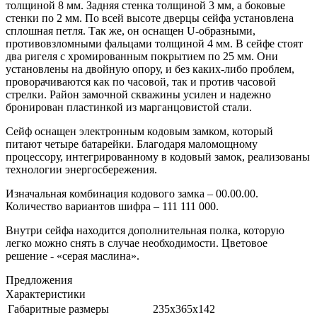
толщиной 8 мм. Задняя стенка толщиной 3 мм, а боковые
стенки по 2 мм. По всей высоте дверцы сейфа установлена
сплошная петля. Так же, он оснащен U-образными,
противовзломными фальцами толщиной 4 мм. В сейфе стоят
два ригеля с хромированным покрытием по 25 мм. Они
установлены на двойную опору, и без каких-либо проблем,
проворачиваются как по часовой, так и против часовой
стрелки. Район замочной скважины усилен и надежно
бронирован пластинкой из марганцовистой стали.
Сейф оснащен электронным кодовым замком, который
питают четыре батарейки. Благодаря маломощному
процессору, интегрированному в кодовый замок, реализованы
технологии энергосбережения.
Изначальная комбинация кодового замка – 00.00.00.
Количество вариантов шифра – 111 111 000.
Внутри сейфа находится дополнительная полка, которую
легко можно снять в случае необходимости. Цветовое
решение - «серая маслина».
Предложения
Характеристики
Габаритные размеры
235x365x142