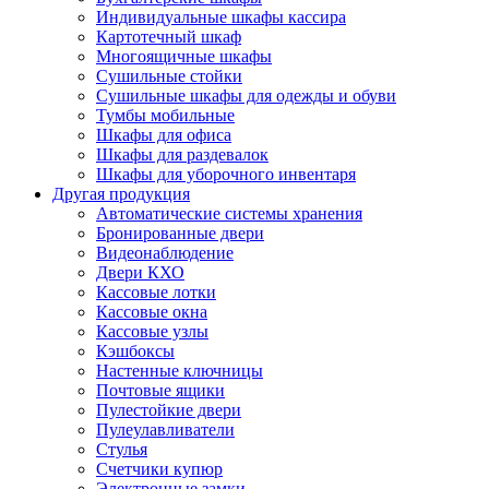
Индивидуальные шкафы кассира
Картотечный шкаф
Многоящичные шкафы
Сушильные стойки
Сушильные шкафы для одежды и обуви
Тумбы мобильные
Шкафы для офиса
Шкафы для раздевалок
Шкафы для уборочного инвентаря
Другая продукция
Автоматические системы хранения
Бронированные двери
Видеонаблюдение
Двери КХО
Кассовые лотки
Кассовые окна
Кассовые узлы
Кэшбоксы
Настенные ключницы
Почтовые ящики
Пулестойкие двери
Пулеулавливатели
Стулья
Счетчики купюр
Электронные замки